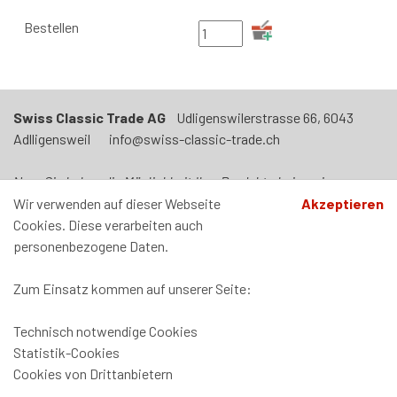
Swiss Classic Trade AG
Udligenswilerstrasse 66, 6043
Adlligensweil info@swiss-classic-trade.ch
Neu: Sie haben die Möglichkeit Ihre Produkte bei uns in
Adligenswil abzuholen. Termin nach Vereinbarung. Unser Laden
Wir verwenden auf dieser Webseite
Akzeptieren
ist jeden Mittwoch von 09h00 - 12h00 und von 14h00-17h00
Cookies. Diese verarbeiten auch
geöffnet.
personenbezogene Daten.
Zum Einsatz kommen auf unserer Seite:
Technisch notwendige Cookies
Zahlung und Versand
Statistik-Cookies
Datenschutz
Cookies von Drittanbietern
AGB