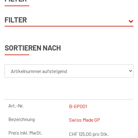
FILTER
HERSTELLER
SORTIEREN NACH
Daniel Geissmann & Beat Roos Bern
(1)
B-GP001
Swiss Made GP
CHF
125.00
pro Stk.