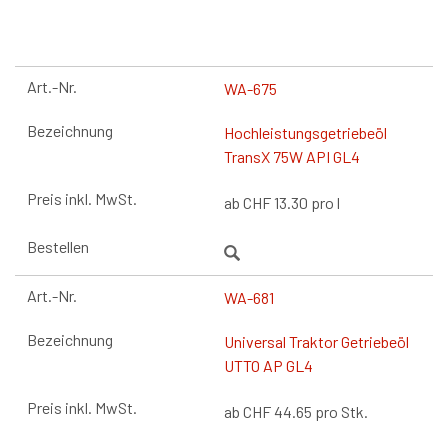
WA-675
Hochleistungsgetriebeöl
TransX 75W API GL4
ab
CHF
13.30
pro l
WA-681
Universal Traktor Getriebeöl
UTTO AP GL4
ab
CHF
44.65
pro Stk.