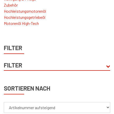
Zubehör
Hochleistungsmotorenöl
Hochleistungsgetriebeöl
Motorenöl High-Tech
FILTER
FILTER
HERSTELLER
SORTIEREN NACH
Wagner Classic Oil
(8)