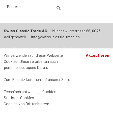
Swiss Classic Trade AG
Udligenswilerstrasse 66, 6043
Adlligensweil info@swiss-classic-trade.ch
Neu: Sie haben die Möglichkeit Ihre Produkte bei uns in
Adligenswil abzuholen. Termin nach Vereinbarung. Unser Laden
Wir verwenden auf dieser Webseite
Akzeptieren
ist jeden Mittwoch von 09h00 - 12h00 und von 14h00-17h00
Cookies. Diese verarbeiten auch
geöffnet.
personenbezogene Daten.
Zum Einsatz kommen auf unserer Seite:
Technisch notwendige Cookies
Zahlung und Versand
Statistik-Cookies
Datenschutz
Cookies von Drittanbietern
AGB