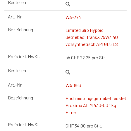
WA-774
Limited Slip Hypoid
Getriebeöl TransX 75W/140
vollsynthetisch API GL5 LS
ab
CHF
22.25
pro Stk.
WA-963
Hochleistungsgetriebefliessfett
Proxima AL M 430-00 1 kg
Eimer
CHF
34.00
pro Stk.