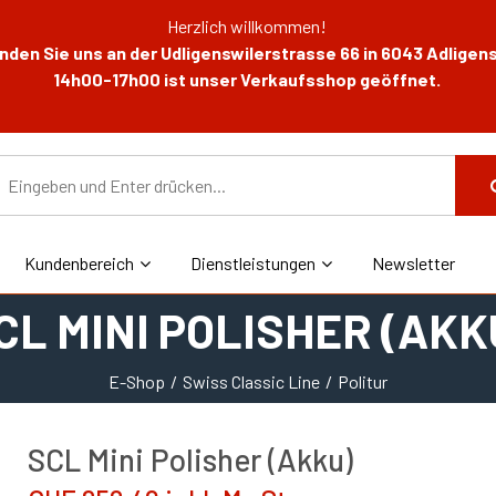
Herzlich willkommen!
den Sie uns an der Udligenswilerstrasse 66 in 6043 Adligens
14h00-17h00 ist unser Verkaufsshop geöffnet.
Kundenbereich
Dienstleistungen
Newsletter
CL MINI POLISHER (AKK
E-Shop
Swiss Classic Line
Politur
SCL Mini Polisher (Akku)