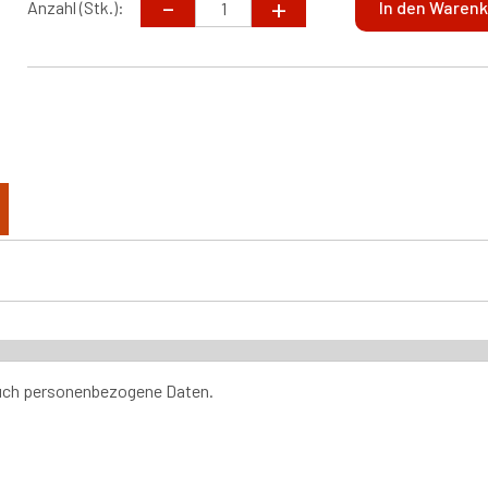
Anzahl (Stk.):
auch personenbezogene Daten.
66, 6043 Adlligensweil info@swiss-classic-trade.ch
uns in Adligenswil abzuholen. Termin nach Vereinbarung. Unser Laden 
17h00 geöffnet.