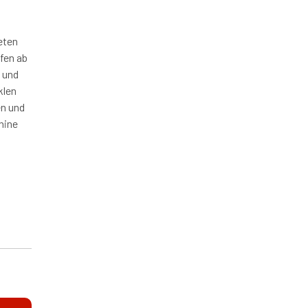
eten
fen ab
l und
klen
en und
hine