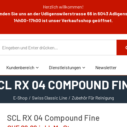
Herzlich willkommen!
den Sie uns an der Udligenswilerstrasse 66 in 6043 Adligens
14h00-17h00 ist unser Verkaufsshop geöffnet.
Kundenbereich
Dienstleistungen
Newsletter
CL RX 04 COMPOUND FI
E-Shop
Swiss Classic Line
Zubehör Für Reinigung
SCL RX 04 Compound Fine