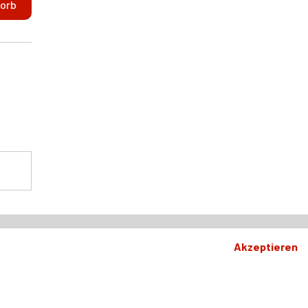
Zahlung und Versand
Akzeptieren
Datenschutz
ist
AGB
Impressum