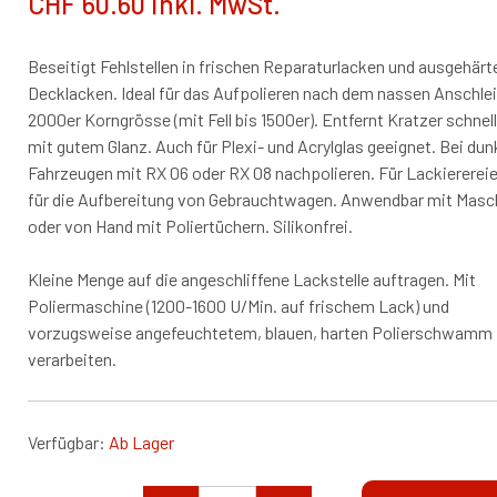
CHF 60.60 inkl. MwSt.
Beseitigt Fehlstellen in frischen Reparaturlacken und ausgehärt
Decklacken. Ideal für das Aufpolieren nach dem nassen Anschlei
2000er Korngrösse (mit Fell bis 1500er). Entfernt Kratzer schnel
mit gutem Glanz. Auch für Plexi- und Acrylglas geeignet. Bei dun
Fahrzeugen mit RX 06 oder RX 08 nachpolieren. Für Lackiererei
für die Aufbereitung von Gebrauchtwagen. Anwendbar mit Masc
oder von Hand mit Poliertüchern. Silikonfrei.
Kleine Menge auf die angeschliffene Lackstelle auftragen. Mit
Poliermaschine (1200-1600 U/Min. auf frischem Lack) und
vorzugsweise angefeuchtetem, blauen, harten Polierschwamm
verarbeiten.
Verfügbar:
Ab Lager