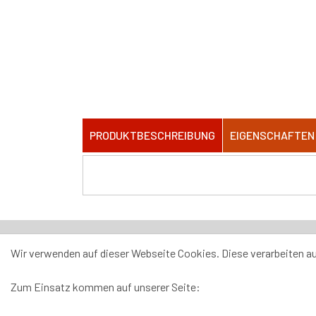
PRODUKTBESCHREIBUNG
EIGENSCHAFTEN
Wir verwenden auf dieser Webseite Cookies. Diese verarbeiten 
Swiss Classic Trade AG
Udligenswilerstrasse 
Zum Einsatz kommen auf unserer Seite:
Neu: Sie haben die Möglichkeit Ihre Produkte bei 
jeden Mittwoch von 09h00 - 12h00 und von 14h00-