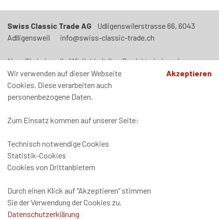
Swiss Classic Trade AG
Udligenswilerstrasse 66, 6043
Adlligensweil info@swiss-classic-trade.ch
Neu: Sie haben die Möglichkeit Ihre Produkte bei uns in
Adligenswil abzuholen. Termin nach Vereinbarung. Unser Laden
Wir verwenden auf dieser Webseite
Akzeptieren
ist jeden Mittwoch von 09h00 - 12h00 und von 14h00-17h00
Cookies. Diese verarbeiten auch
geöffnet.
personenbezogene Daten.
Zum Einsatz kommen auf unserer Seite:
Technisch notwendige Cookies
Zahlung und Versand
Statistik-Cookies
Datenschutz
Cookies von Drittanbietern
AGB
Impressum
Durch einen Klick auf "Akzeptieren“ stimmen
Sie der Verwendung der Cookies zu.
Datenschutzerklärung
Software:
Rent-a-Shop.ch