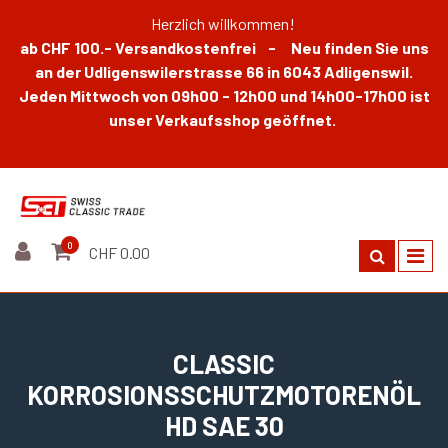
Herzlich willkommen!
ab CHF 100.- Versandkostenfrei - Neu finden Sie uns
an der Udligenswilerstrasse 66 in 6043 Adligenswil.
Jeden Mittwoch von 09h00 - 12h00 und 14h00-17h00 ist
unser Verkaufsshop geöffnet.
0
CHF 0.00
CLASSIC
KORROSIONSSCHUTZMOTORENÖL
HD SAE 30