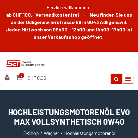
Herzlich willkommen!
ab CHF 100.- Versandkostenfrei - Neu finden Sie uns
an der Udligenswilerstrasse 66 in 6043 Adligenswil.
Jeden Mittwoch von 09h00 - 12h00 und 14h00-17h00 ist
unser Verkaufsshop geöffnet.
0
CHF 0.00
HOCHLEISTUNGSMOTORENÖL EVO
MAX VOLLSYNTHETISCH 0W40
E-Shop
Wagner
Hochleistungsmotorenöl