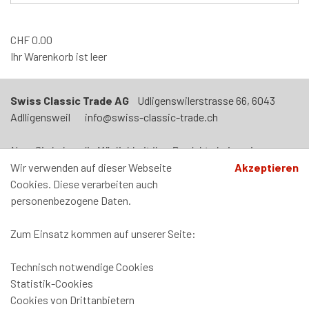
CHF
0.00
Ihr Warenkorb ist leer
Swiss Classic Trade AG
Udligenswilerstrasse 66, 6043
Adlligensweil info@swiss-classic-trade.ch
Neu: Sie haben die Möglichkeit Ihre Produkte bei uns in
Adligenswil abzuholen. Termin nach Vereinbarung. Unser Laden
Wir verwenden auf dieser Webseite
Akzeptieren
ist jeden Mittwoch von 09h00 - 12h00 und von 14h00-17h00
Cookies. Diese verarbeiten auch
geöffnet.
personenbezogene Daten.
Zum Einsatz kommen auf unserer Seite:
Technisch notwendige Cookies
Zahlung und Versand
Statistik-Cookies
Datenschutz
Cookies von Drittanbietern