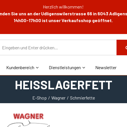
Herzlich willkommen!
den Sie uns an der Udligenswilerstrasse 66 in 6043 Adligens
14h00-17h00 ist unser Verkaufsshop geöffnet.
Kundenbereich
Dienstleistungen
Newsletter
HEISSLAGERFETT
E-Shop
Wagner
Schmierfette