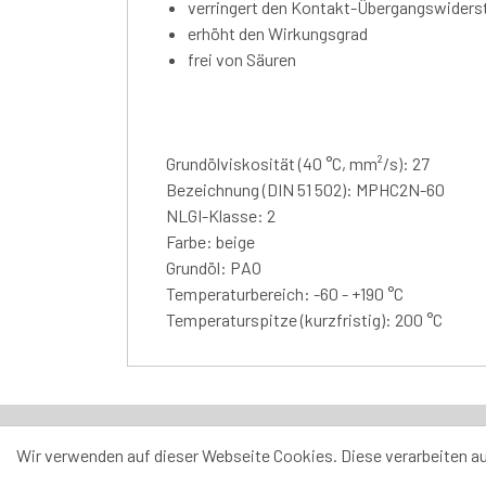
verringert den Kontakt-Übergangswiders
erhöht den Wirkungsgrad
frei von Säuren
Grundölviskosität (40 °C, mm²/s): 27
Bezeichnung (DIN 51 502): MPHC2N-60
NLGI-Klasse: 2
Farbe: beige
Grundöl: PAO
Temperaturbereich: -60 - +190 °C
Temperaturspitze (kurzfristig): 200 °C
Swiss Classic Trade AG
Udligenswilerstrasse 
Wir verwenden auf dieser Webseite Cookies. Diese verarbeiten 