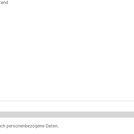
tand
66, 6043 Adlligensweil info@swiss-classic-trade.ch
auch personenbezogene Daten.