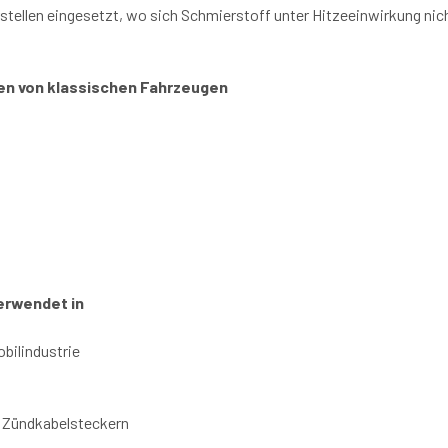
tellen eingesetzt, wo sich Schmierstoff unter Hitzeeinwirkung nic
n von klassischen Fahrzeugen
verwendet
in
bilindustrie
 Zündkabelsteckern