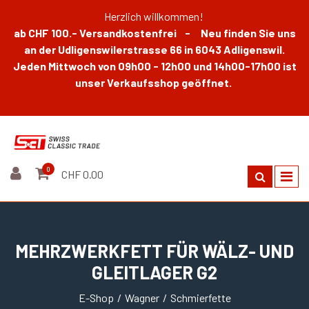
Herzlich willkommen!
ab CHF 100.- Versandkostenfrei - Neu finden Sie uns
an der Udligenswilerstrasse 66 in 6043 Adligenswil.
Jeden Mittwoch von 09h00 - 12h00 und 14h00-17h00 ist
unser Verkaufsshop geöffnet.
0
CHF 0.00
MEHRZWERKFETT FÜR WÄLZ- UND
GLEITLAGER G2
E-Shop
Wagner
Schmierfette