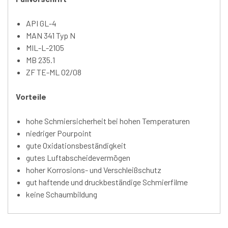
API GL-4
MAN 341 Typ N
MIL-L-2105
MB 235.1
ZF TE-ML 02/08
Vorteile
hohe Schmiersicherheit bei hohen Temperaturen
niedriger Pourpoint
gute Oxidationsbeständigkeit
gutes Luftabscheidevermögen
hoher Korrosions- und Verschleißschutz
gut haftende und druckbeständige Schmierfilme
keine Schaumbildung