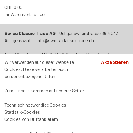
CHF
0.00
Ihr Warenkorb ist leer
Swiss Classic Trade AG
Udligenswilerstrasse 66, 6043
Adlligensweil info@swiss-classic-trade.ch
Neu: Sie haben die Möglichkeit Ihre Produkte bei uns in
Adligenswil abzuholen. Termin nach Vereinbarung. Unser Laden
Wir verwenden auf dieser Webseite
Akzeptieren
ist jeden Mittwoch von 09h00 - 12h00 und von 14h00-17h00
Cookies. Diese verarbeiten auch
geöffnet.
personenbezogene Daten.
Zum Einsatz kommen auf unserer Seite:
Technisch notwendige Cookies
Zahlung und Versand
Statistik-Cookies
Datenschutz
Cookies von Drittanbietern
AGB
Impressum